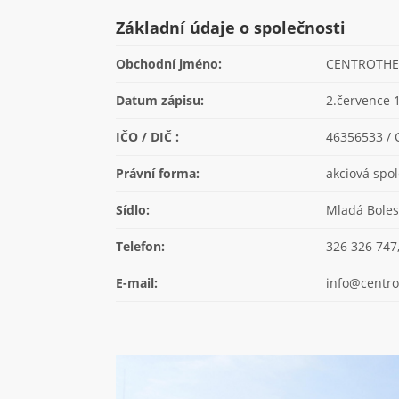
Základní údaje o společnosti
Obchodní jméno:
CENTROTHER
Datum zápisu:
2.července 
IČO / DIČ :
46356533 /
Právní forma:
akciová spo
Sídlo:
Mladá Boles
Telefon:
326 326 747
E-mail:
info@centr